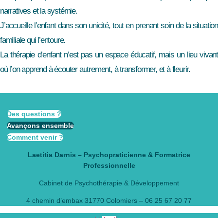
narratives et la systémie.
J’accueille l’enfant dans son unicité, tout en prenant soin de la situation
familiale qui l’entoure.
La thérapie d’enfant n’est pas un espace éducatif, mais un lieu vivant
où l’on apprend à écouter autrement, à transformer, et à fleurir.
Des questions ?
Avançons ensemble
Comment venir ?
Laetitia Darnis – Psychopraticienne & Formatrice
Professionnelle
Cabinet de Psychothérapie & Développement
4 chemin d’embax 31770 Colomiers
–
06 25 67 20 77