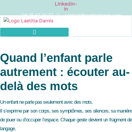
Aller
Linkedin-
in
au
06 25 67 20 77
contact@laetitiadarnis.com
contenu
Quand l’enfant parle
autrement : écouter au-
delà des mots
Un enfant ne parle pas seulement avec des mots.
Il s’exprime par son corps, ses symptômes, ses silences, sa manière
de jouer ou d’occuper l’espace. Chaque geste devient un fragment de
langage.